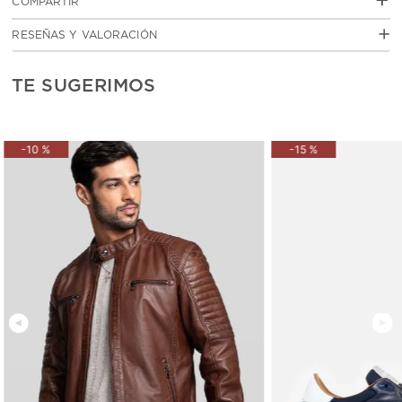
+
COMPARTIR
Cambios y devoluciones
click aquí
Cuero vacuno con acabado grabado
RESEÑAS Y VALORACIÓN
Forro polyester
Accesorios metálicos en acabados níquel o dorados según el
tono de cuero.
TE SUGERIMOS
Compartimientos 4
Tarjeteros 8
MEDIDAS
-
10 %
-
15 %
10.5 cm de alto X 8.0 cm de ancho