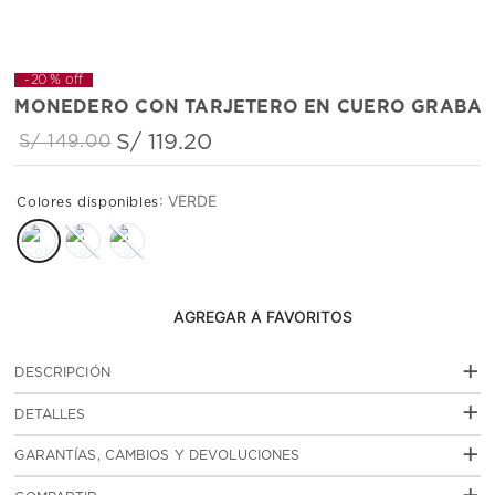
-
20 %
off
MONEDERO CON TARJETERO EN CUERO GRABA
S/
119
.
20
S/
149
.
00
:
VERDE
AGREGAR AL CARRITO
+
DESCRIPCIÓN
Monedero casual con múltiples compartimientos para
+
DETALLES
tarjetas en cuero grabado color entero.
Colección Premium.
:
SKU
TID184178SI08G00
+
GARANTÍAS, CAMBIOS Y DEVOLUCIONES
MOD 2216
Garantias
click aquí