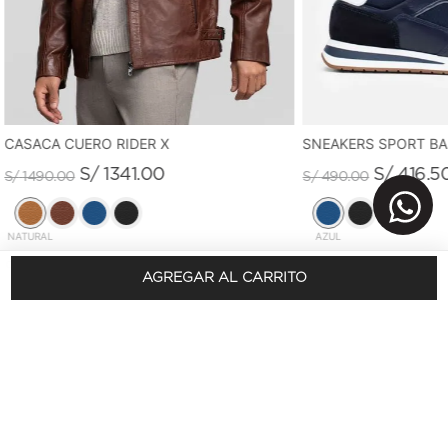
CASACA CUERO RIDER X
SNEAKERS SPORT B
S/
1341
.
00
S/
416
.
5
S/
1490
.
00
S/
490
.
00
NATURAL
AZUL
AGREGAR AL CARRITO
REGÍSTRATE Y OBTÉN 10% DSCTO.
En tu primera compra
SUSCRÍBETE AQUÍ