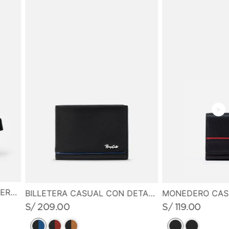
7.5 cm de alto X 8.0 cm de ancho
CANGURO PEQUEÑO EN CUERO GRABADO
BILLETERA CASUAL CON DETALLE DE LINEA EN CONTRASTE
S/
209
.
00
S/
119
.
00