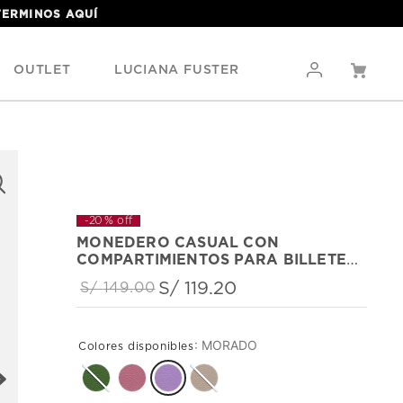
 TERMINOS
AQUÍ
OUTLET
LUCIANA FUSTER
-
20 %
off
MONEDERO CASUAL CON
COMPARTIMIENTOS PARA BILLETES
Y TARJETAS
S/
119
.
20
S/
149
.
00
:
MORADO