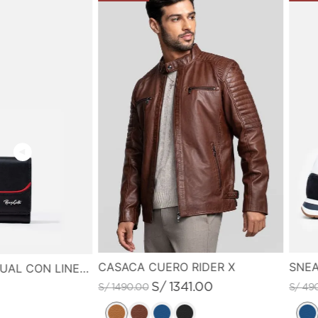
CASACA CUERO RIDER X
SNEA
MONEDERO CASUAL CON LINEA DE COLOR EN CONTRASTE
S/
1341
.
00
S/
1490
.
00
S/
49