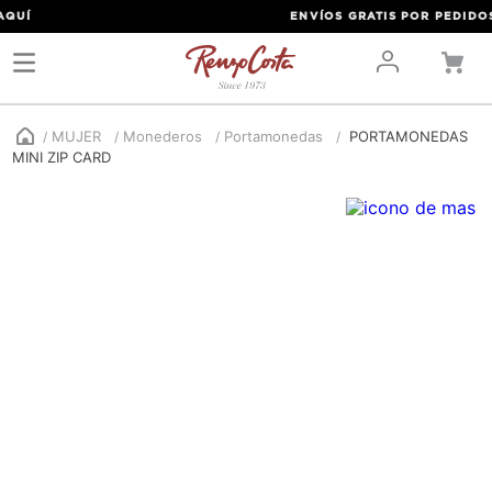
UÍ
ENVÍOS GRATIS POR PEDIDOS A
MUJER
Monederos
Portamonedas
PORTAMONEDAS
MINI ZIP CARD