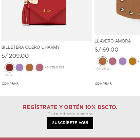
LLAVERO AMORA
BILLETERA CUERO CHARMY
S/
69
.
00
S/
209
.
00
+
+
3
COLORES
NATURAL
ROJO
REGÍSTRATE Y OBTÉN 10% DSCTO.
En tu primera compra
SUSCRÍBETE AQUÍ