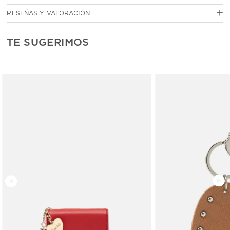
Cuero vacuno con acabado grabado
RESEÑAS Y VALORACIÓN
Forro polyester
Accesorios metálicos en acabados dorado o níquel según el tono
del cuero
TE SUGERIMOS
Compartimientos 1
Bolsillo externo 1
Logo de marca metálico
MEDIDAS
7.0 cm de alto X 10.0 cm de ancho