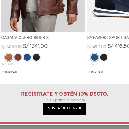
CASACA CUERO RIDER X
SNEAKERS SPORT B
S/
1341
.
00
S/
416
.
5
S/
1490
.
00
S/
490
.
00
NATURAL
AZUL
REGÍSTRATE Y OBTÉN 10% DSCTO.
En tu primera compra
SUSCRÍBETE AQUÍ