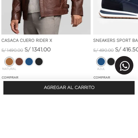
CASACA CUERO RIDER X
SNEAKERS SPORT B
S/
1341
.
00
S/
416
.
5
S/
1490
.
00
S/
490
.
00
NATURAL
AZUL
AGREGAR AL CARRITO
REGÍSTRATE Y OBTÉN 10% DSCTO.
En tu primera compra
SUSCRÍBETE AQUÍ