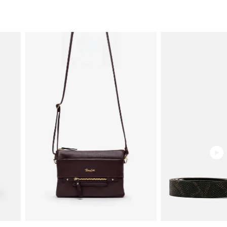
• 1 bolsillo interno
• 1 bolsillo externo con cierre
• Accesorios metálicos en acabado old brass
• Logotipo de marca metálico
• 1 asa extensible y ajustable en cuero
MEDIDAS
• Alto: 19.0 cm
• Ancho: 21.0 cm
• Profundidad: 5.0 cm