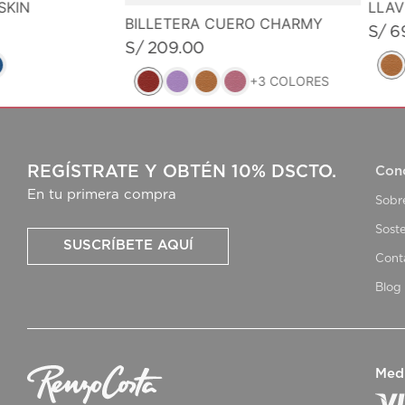
SKIN
LLA
BILLETERA CUERO CHARMY
S/
6
S/
209
.
00
+
3
COLORES
REGÍSTRATE Y OBTÉN 10% DSCTO.
Con
En tu primera compra
Sobr
Soste
SUSCRÍBETE AQUÍ
Cont
Blog
Med