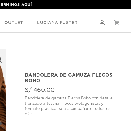
 TERMINOS
AQUÍ
OUTLET
LUCIANA FUSTER
BANDOLERA DE GAMUZA FLECOS
BOHO
S/
460
.
00
Bandolera de gamuza Flecos Boho con detalle
trenzado artesanal, flecos protagonistas y
formato práctico para acompañarte todos los
días.