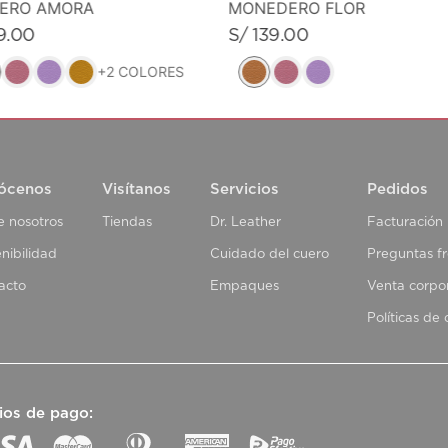
MONEDERO FLOR
VERO AMORA
S/
139
.
00
9
.
00
+
2
COLORES
ócenos
Visítanos
Servicios
Pedidos
e nosotros
Tiendas
Dr. Leather
Facturación
nibilidad
Cuidado del cuero
Preguntas f
acto
Empaques
Venta corpo
Políticas de
ios de pago: