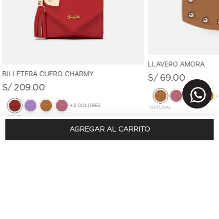
LLAVERO AMORA
BILLETERA CUERO CHARMY
S/
69
.
00
S/
209
.
00
+
+
3
COLORES
NATURAL
ROJO
AGREGAR AL CARRITO
REGÍSTRATE Y OBTÉN 10% DSCTO.
En tu primera compra
SUSCRÍBETE AQUÍ