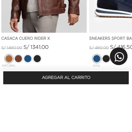
CASACA CUERO RIDER X
SNEAKERS SPORT B
S/
1341
.
00
S/
416
.
5
S/
1490
.
00
S/
490
.
00
NATURAL
AZUL
AGREGAR AL CARRITO
REGÍSTRATE Y OBTÉN 10% DSCTO.
En tu primera compra
SUSCRÍBETE AQUÍ