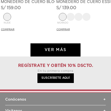
MONEDERO DE CUERO BLOOM
MONEDERO DE CUERO ESS
S/
159
.
00
S/
139
.
00
NUDE
MORADO
REGÍSTRATE Y OBTÉN 10% DSCTO.
En tu primera compra
SUSCRÍBETE AQUÍ
Conócenos
+
Sobre nosotros
Visítanos
+