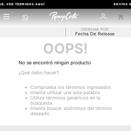
AR. VER TERMINOS
AQUÍ
ENVÍOS G
Fecha De Release
OOPS!
No se encontró ningún producto
¿Qué debo hacer?
Comprueba los términos ingresados
Intenta utilizar una sola palabra
Utiliza términos genéricos en la
búsqueda
Intenta buscar sinónimos del término
deseado