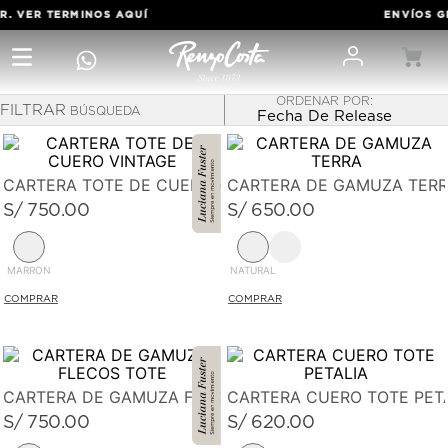
R. VER TERMINOS
AQUÍ
ENVÍOS GR
FILTRAR
Fecha De Release
TOTES
CARTERA TOTE DE CUERO VINTAGE
CARTERA DE GAMUZA TER
Descubre ese detalle que la convertirá en tu cartera de
S/
750
.
00
S/
650
.
00
cuero favorita.
MARRON
NATURAL
CARTERA DE GAMUZA FLECOS TOTE
CARTERA CUERO TOTE PET
S/
750
.
00
S/
620
.
00