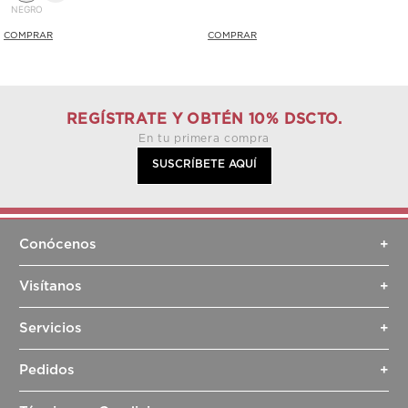
NEGRO
REGÍSTRATE Y OBTÉN 10% DSCTO.
En tu primera compra
SUSCRÍBETE AQUÍ
Conócenos
+
Sobre nosotros
Visítanos
+
Sostenibilidad
Tiendas
Contacto
Servicios
+
Dr. Leather
Blog
Pedidos
+
Cuidados del cuero
Facturación
Empaques