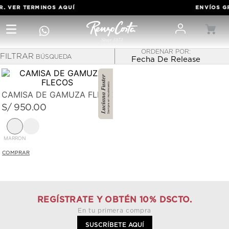
R. VER TERMINOS
AQUÍ
ENVÍOS GR
FILTRAR
Fecha De Release
CAMISA DE GAMUZA FLECOS
S/
950
.
00
MARRON
REGÍSTRATE Y OBTÉN 10% DSCTO.
En tu primera compra
SUSCRÍBETE AQUÍ