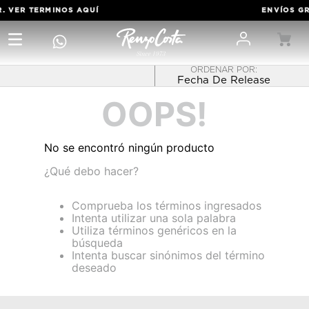
. VER TERMINOS
AQUÍ
ENVÍOS GRA
Fecha De Release
OOPS!
No se encontró ningún producto
¿Qué debo hacer?
Comprueba los términos ingresados
Intenta utilizar una sola palabra
Utiliza términos genéricos en la
búsqueda
Intenta buscar sinónimos del término
deseado