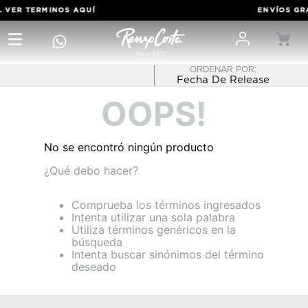
. VER TERMINOS
AQUÍ
ENVÍOS GRA
Fecha De Release
OOPS!
No se encontró ningún producto
¿Qué debo hacer?
Comprueba los términos ingresados
Intenta utilizar una sola palabra
Utiliza términos genéricos en la
búsqueda
Intenta buscar sinónimos del término
deseado