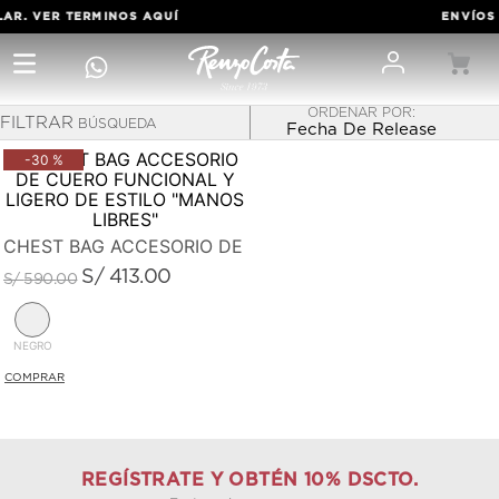
LAR. VER TERMINOS
AQUÍ
ENVÍOS 
FILTRAR
Fecha De Release
-
30 %
CHEST BAG ACCESORIO DE CUERO FUNCIONAL Y LIGERO
S/
413
.
00
S/
590
.
00
NEGRO
REGÍSTRATE Y OBTÉN 10% DSCTO.