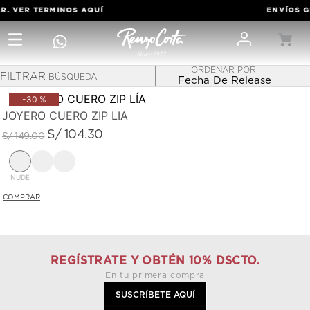
R. VER TERMINOS
AQUÍ
ENVÍOS GR
FILTRAR
Fecha De Release
-
30 %
JOYERO CUERO ZIP LÍA
S/
104
.
30
S/
149
.
00
NUDE
REGÍSTRATE Y OBTÉN 10% DSCTO.
En tu primera compra
SUSCRÍBETE AQUÍ