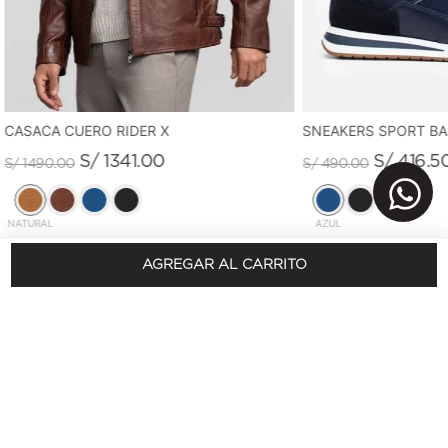
CASACA CUERO RIDER X
SNEAKERS SPORT B
S/
1341
.
00
S/
416
.
5
S/
1490
.
00
S/
490
.
00
NATURAL
AZUL
AGREGAR AL CARRITO
REGÍSTRATE Y OBTÉN 10% DSCTO.
En tu primera compra
SUSCRÍBETE AQUÍ