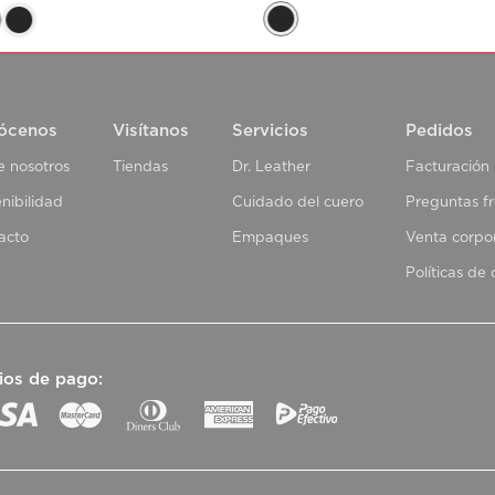
ócenos
Visítanos
Servicios
Pedidos
e nosotros
Tiendas
Dr. Leather
Facturación
nibilidad
Cuidado del cuero
Preguntas f
acto
Empaques
Venta corpo
Políticas de
ios de pago: