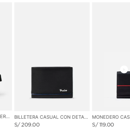
• Alto: 7.5 cm
• Ancho: 8.0 cm
CANGURO PEQUEÑO EN CUERO GRABADO
BILLETERA CASUAL CON DETALLE DE LINEA EN CONTRASTE
S/
209
.
00
S/
119
.
00