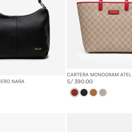
CARTERA MONOGRAM ATELI
UERO NARA
S/
390
.
00