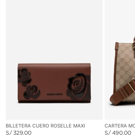
BILLETERA CUERO ROSELLE MAXI
CARTERA M
S/
329
.
00
S/
490
.
00