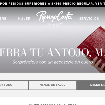
ES A S/349 PRECIO REGULAR. VER TERMINOS
AQUÍ
BRE
MUJER
SERVICIOS
EBRA TU ANTOJO, 
Sorpréndela con un accesorio en cuero
ER TODO
MENOS DE S/.200
DESDE S/