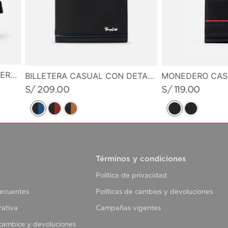
CANGURO PEQUEÑO EN CUERO GRABADO
BILLETERA CASUAL CON DETALLE DE LINEA EN CONTRASTE
S/
209
.
00
S/
119
.
00
Términos y condiciones
Política de privacidad
recuentes
Políticas de cambios y devoluciones
rativa
Campañas vigentes
 cambios y devoluciones