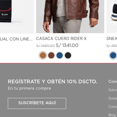
CASACA CUERO RIDER X
SNEA
MONEDERO CASUAL CON LINEA DE COLOR EN CONTRASTE
S/
1341
.
00
S/
1490
.
00
S/
49
REGÍSTRATE Y OBTÉN 10% DSCTO.
Con
En tu primera compra
Sobr
Soste
SUSCRÍBETE AQUÍ
Cont
Blog