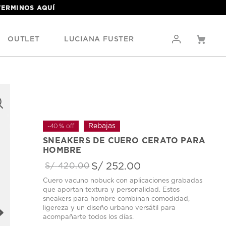
 TERMINOS
AQUÍ
OUTLET
LUCIANA FUSTER
-
40 %
off
SNEAKERS DE CUERO CERATO PARA
HOMBRE
S/
252
.
00
S/
420
.
00
Cuero vacuno nobuck con aplicaciones grabadas
que aportan textura y personalidad. Estos
sneakers para hombre combinan comodidad,
ligereza y un diseño urbano versátil para
acompañarte todos los días.