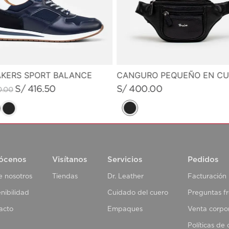
KERS SPORT BALANCE
S/
400
.
00
S/
416
.
50
0
.
00
ócenos
Visítanos
Servicios
Pedidos
e nosotros
Tiendas
Dr. Leather
Facturación
nibilidad
Cuidado del cuero
Preguntas f
acto
Empaques
Venta corpo
Políticas de