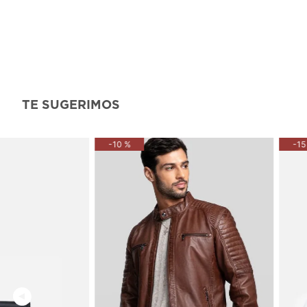
TE SUGERIMOS
-
10 %
-
15