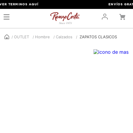
ER TERMINOS
AQUÍ
ENVÍOS GRATIS
OUTLET
Hombre
Calzados
ZAPATOS CLASICOS