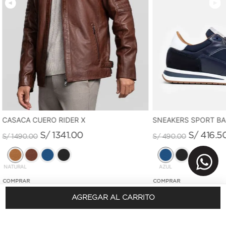
CASACA CUERO RIDER X
SNEAKERS SPORT B
S/
1341
.
00
S/
416
.
5
S/
1490
.
00
S/
490
.
00
NATURAL
AZUL
AGREGAR AL CARRITO
REGÍSTRATE Y OBTÉN 10% DSCTO.