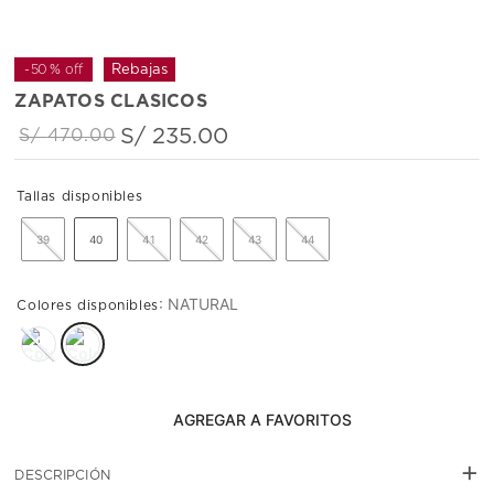
-
50 %
off
ZAPATOS CLASICOS
S/
235
.
00
S/
470
.
00
39
40
41
42
43
44
:
NATURAL
AGREGAR AL CARRITO
+
DESCRIPCIÓN