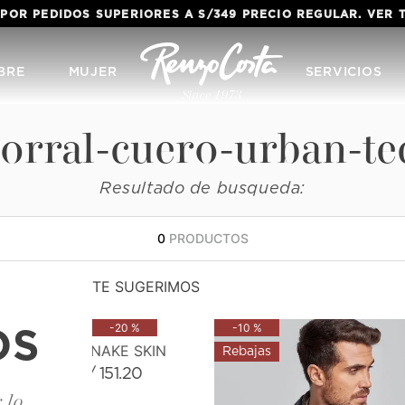
 POR PEDIDOS SUPERIORES A S/349 PRECIO REGULAR. VER
BRE
MUJER
SERVICIOS
orral-cuero-urban-te
Resultado de busqueda:
0
PRODUCTOS
TE SUGERIMOS
-
20 %
-
10 %
OS
CORREA SNAKE SKIN
S/
151
.
20
S/
189
.
00
 lo