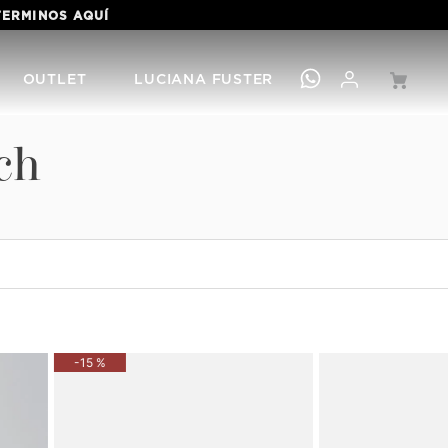
 TERMINOS
AQUÍ
OUTLET
LUCIANA FUSTER
ch
-
15 %