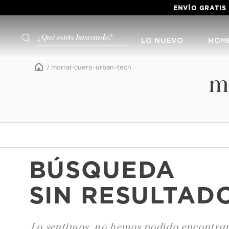
ENVÍO GRATIS
¿Qué estás buscando?
LO NUEVO
HOM
morral-cuero-urban-tech
m
BÚSQUEDA
SIN RESULTAD
Lo sentimos, no hemos podido encontrar