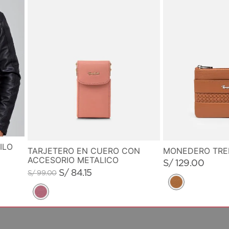
ILO
MONEDERO TR
TARJETERO EN CUERO CON
ACCESORIO METALICO
S/
129
.
00
S/
84
.
15
S/
99
.
00