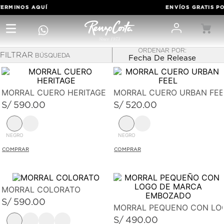
ERMINOS
AQUÍ
ENVÍOS GRATIS POR
FILTRAR
Fecha De Release
MORRALES
MORRAL CUERO HERITAGE
MORRAL CUERO URBAN FEE
Si buscas el detalle perfecto para una mujer, nada mejor
S/
590
.
00
S/
520
.
00
que una billetera de cuero.
NEGRO
NEGRO
MORRAL COLORATO
S/
590
.
00
MORRAL PEQUEÑO CON LO
S/
490
.
00