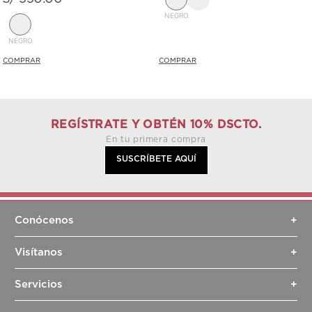
NEGRO
NEGRO
REGÍSTRATE Y OBTÉN 10% DSCTO.
En tu primera compra
SUSCRÍBETE AQUÍ
Conócenos
+
Sobre nosotros
Visítanos
+
Sostenibilidad
Tiendas
Contacto
Servicios
+
Dr. Leather
Blog