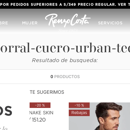
 POR PEDIDOS SUPERIORES A S/349 PRECIO REGULAR. VER
BRE
MUJER
SERVICIOS
orral-cuero-urban-te
Resultado de busqueda:
0
PRODUCTOS
TE SUGERIMOS
-
20 %
-
10 %
OS
CORREA SNAKE SKIN
S/
151
.
20
S/
189
.
00
 lo