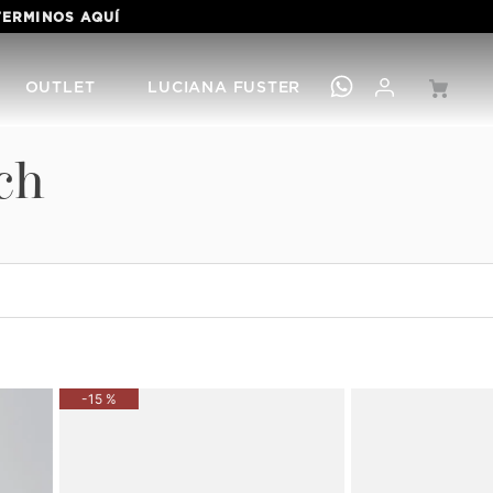
 TERMINOS
AQUÍ
OUTLET
LUCIANA FUSTER
ch
-
15 %