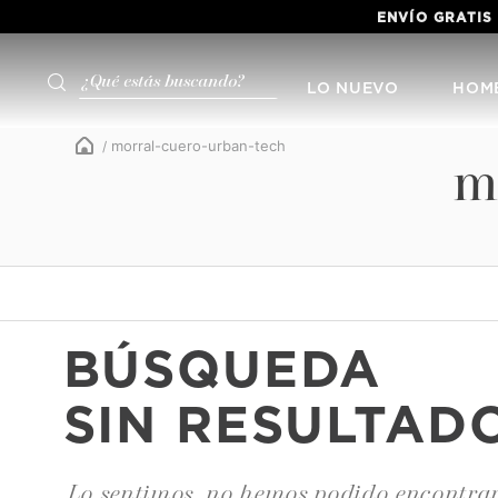
ENVÍO GRATIS
¿Qué estás buscando?
LO NUEVO
HOM
morral-cuero-urban-tech
m
BÚSQUEDA
SIN RESULTAD
Lo sentimos, no hemos podido encontrar