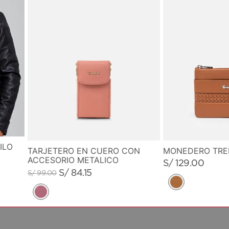
ILO
MONEDERO TR
TARJETERO EN CUERO CON
ACCESORIO METALICO
S/
129
.
00
S/
84
.
15
S/
99
.
00