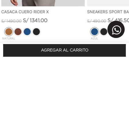
CASACA CUERO RIDER X
SNEAKERS SPORT B
S/
1341
.
00
S/
416
.
5
S/
1490
.
00
S/
490
.
00
NATURAL
AZUL
AGREGAR AL CARRITO
REGÍSTRATE Y OBTÉN 10% DSCTO.
En tu primera compra
SUSCRÍBETE AQUÍ
Conócenos
+
Sobre nosotros
Visítanos
+
Sostenibilidad
Tiendas