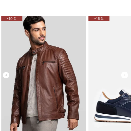
-
10 %
-
15 %