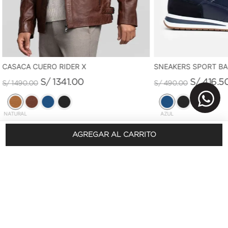
CASACA CUERO RIDER X
SNEAKERS SPORT B
S/
1341
.
00
S/
416
.
5
S/
1490
.
00
S/
490
.
00
NATURAL
AZUL
AGREGAR AL CARRITO
REGÍSTRATE Y OBTÉN 10% DSCTO.
En tu primera compra
SUSCRÍBETE AQUÍ