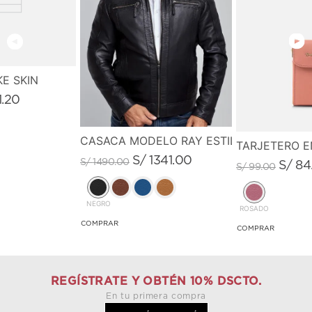
E SKIN
1
.
20
CASACA MODELO RAY ESTILO VINTAGE
TARJETERO E
S/
1341
.
00
S/
1490
.
00
S/
84
S/
99
.
00
NEGRO
ROSADO
REGÍSTRATE Y OBTÉN 10% DSCTO.
En tu primera compra