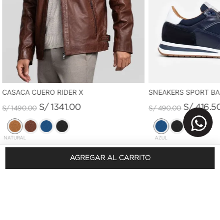
CASACA CUERO RIDER X
SNEAKERS SPORT B
S/
1341
.
00
S/
416
.
5
S/
1490
.
00
S/
490
.
00
NATURAL
AZUL
AGREGAR AL CARRITO
REGÍSTRATE Y OBTÉN 10% DSCTO.
En tu primera compra
SUSCRÍBETE AQUÍ