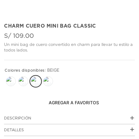
CHARM CUERO MINI BAG CLASSIC
S/
109
.
00
Un mini bag de cuero convertido en charm para llevar tu estilo a
todos lados.
:
BEIGE
AGREGAR AL CARRITO
+
DESCRIPCIÓN
Este charm de cuero vacuno está diseñado como una mini
+
DETALLES
bag clásica, pensada para transformar cualquier cartera,
mochila o llavero en un punto de estilo inmediato. Su
: