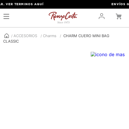
. VER TERMINOS
AQUÍ
ENVÍOS GRA
ACCESORIOS
Charms
CHARM CUERO MINI BAG
CLASSIC