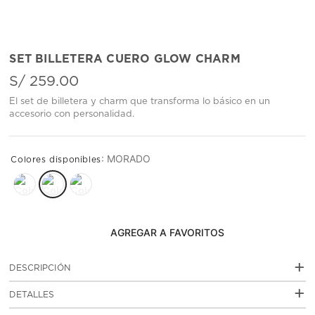
SET BILLETERA CUERO GLOW CHARM
S/
259
.
00
El set de billetera y charm que transforma lo básico en un
accesorio con personalidad.
:
MORADO
AGREGAR AL CARRITO
+
DESCRIPCIÓN
El Set Billetera Cuero Glow Charm combina cuero suave
+
DETALLES
con un diseño femenino que se siente actual desde el
primer vistazo.
: