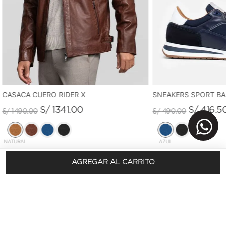
CASACA CUERO RIDER X
SNEAKERS SPORT B
S/
1341
.
00
S/
416
.
5
S/
1490
.
00
S/
490
.
00
NATURAL
AZUL
AGREGAR AL CARRITO
REGÍSTRATE Y OBTÉN 10% DSCTO.
En tu primera compra
SUSCRÍBETE AQUÍ