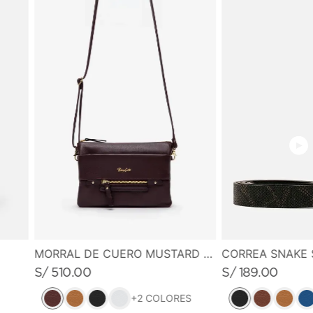
SKU: TID0329C2PN10800
MEDIDAS
10.0 cm de alto X 15.5 cm de ancho
CORREA SNAKE 
MORRAL DE CUERO MUSTARD MUSE
S/
189
.
00
S/
510
.
00
+
2
COLORES