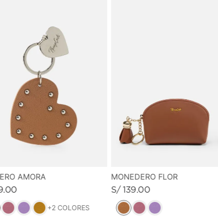
MONEDERO FLOR
VERO AMORA
S/
139
.
00
9
.
00
+
2
COLORES