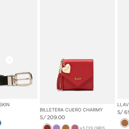
SKIN
LLA
BILLETERA CUERO CHARMY
S/
6
S/
209
.
00
+
3
COLORES