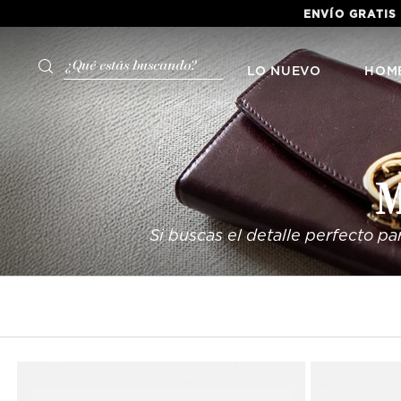
ENVÍO GRATIS
¿Qué estás buscando?
LO NUEVO
HOM
M
Si buscas el detalle perfecto pa