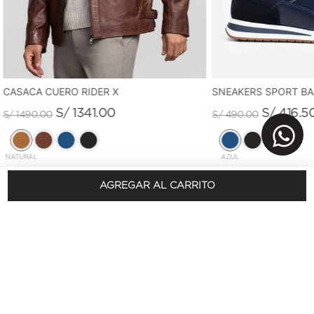
CASACA CUERO RIDER X
SNEAKERS SPORT B
S/
1341
.
00
S/
416
.
5
S/
1490
.
00
S/
490
.
00
NATURAL
AZUL
AGREGAR AL CARRITO
REGÍSTRATE Y OBTÉN 10% DSCTO.
En tu primera compra
SUSCRÍBETE AQUÍ