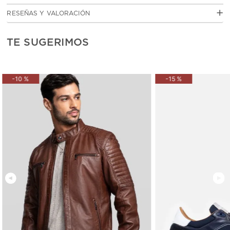
Cuero vacuno con acabado grabado
RESEÑAS Y VALORACIÓN
Forro polyester
Accesorios metálicos en acabados dorado o níquel según el tono
del cuero
TE SUGERIMOS
Compartimientos 1
Espacio para billetes 1
Tarjeteros 2
-
10 %
-
15 %
Logo de marca metálico
MEDIDAS
8.0 cm de alto X 9.5 cm de ancho