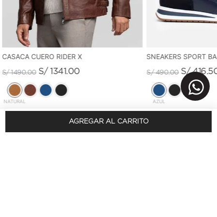
CASACA CUERO RIDER X
SNEAKERS SPORT B
S/
1341
.
00
S/
416
.
5
S/
1490
.
00
S/
490
.
00
NATURAL
AZUL
AGREGAR AL CARRITO
REGÍSTRATE Y OBTÉN 10% DSCTO.
En tu primera compra
SUSCRÍBETE AQUÍ